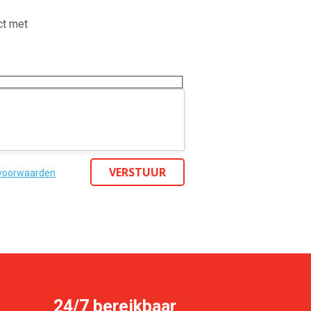
ct met
VERSTUUR
 voorwaarden
24/7 bereikbaar