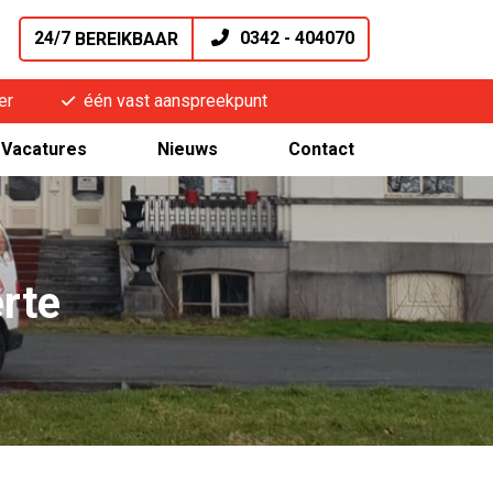
24/7
0342 - 404070
BEREIKBAAR
er
één vast aanspreekpunt
Vacatures
Nieuws
Contact
erte