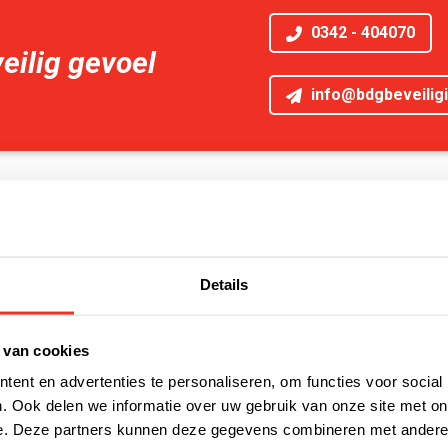
0342 - 404070
eilig gevoel
info@bdgbeveiligi
veiligingsbedrijf in Almere
n aan op het gebied van objectbeveiliging. Of u nu uw woning of 
objectbeveiliger die een oogje in het zeil houdt bij uw leegstaan
Details
ty services. Ook ad-hochulp bij calamiteiten of onvoorziene om
 van cookies
ent en advertenties te personaliseren, om functies voor social
. Ook delen we informatie over uw gebruik van onze site met on
e. Deze partners kunnen deze gegevens combineren met andere i