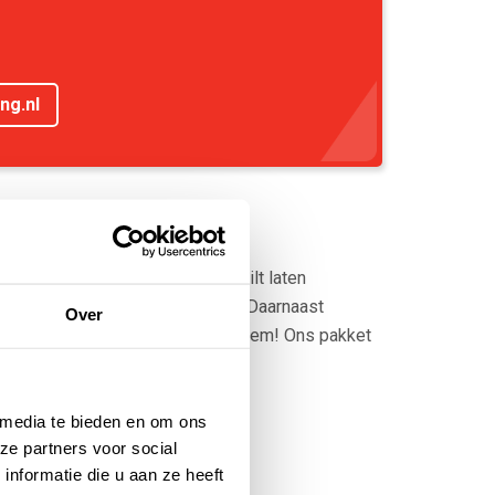
ng.nl
bedrijfspand bij de (ver)bouw wilt laten
de loods. Wij staan voor u klaar. Daarnaast
Over
standigheden is geen enkel probleem! Ons pakket
 media te bieden en om ons
ze partners voor social
nformatie die u aan ze heeft