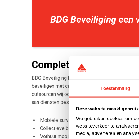
BDG Beveiliging een v
Complete service van be
BDG Beveiliging biedt een breed scala aan dienste
beveiligen met camera’s of op zoek bent naar een 
Toestemming
outsourcen wij ook receptiediensten en hospitali
aan diensten bestaat onder ander uit:
Deze website maakt gebruik
We gebruiken cookies om cont
Mobiele surveillance
websiteverkeer te analyseren
Collectieve beveiliging
media, adverteren en analys
Verhuur mobiele alarm- en camerasystemen