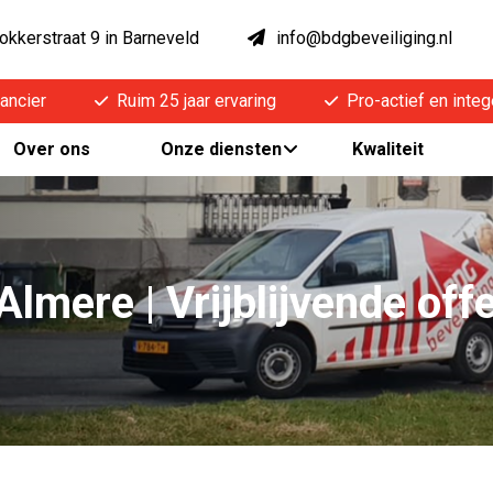
okkerstraat 9 in Barneveld
info@bdgbeveiliging.nl
ancier
Ruim 25 jaar ervaring
Pro-actief en integ
Over ons
Onze diensten
Kwaliteit
Almere | Vrijblijvende off