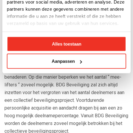
partners voor social media, adverteren en analyse. Deze
partners kunnen deze gegevens combineren met andere
Deelnemersaantallen
informatie die u aan ze heeft verstrekt of die ze hebben
verzameld op basis van uw gebruik van hun services.
Bij projecten waar het aantal deelnemers te laag is of
afneemt zal BDG Beveiliging een commercieel plan
Alles toestaan
opstellen. Dit plan is specifiek gericht op het project waarbij
een hoger deelnamepercentage gewenst is. Vervolgens
Aanpassen
gaan onze commerciële medewerkers op basis van hun
ervaring en het opgestelde plan alle niet-deelnemers
benaderen. Op die manier beperken we het aantal “ mee-
lifters “ zoveel mogelijk. BDG Beveiliging zal zich altijd
inzetten voor het vergroten van het aantal deelnemers aan
een collectief beveiligingsproject. Voortdurende
persoonlijke acquisitie en aandacht dragen bij aan een zo
hoog mogelijk deelnamepercentage. Vanuit BDG Beveiliging
worden de deelnemers zoveel mogelijk betrokken bij het
collectieve beveiligingsproject.