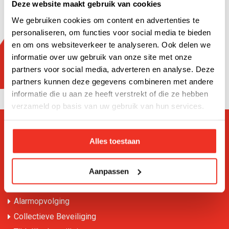
Deze website maakt gebruik van cookies
We gebruiken cookies om content en advertenties te
personaliseren, om functies voor social media te bieden
en om ons websiteverkeer te analyseren. Ook delen we
Ik ga akkoord met de
privacy voorwaarden
informatie over uw gebruik van onze site met onze
partners voor social media, adverteren en analyse. Deze
VERSTUUR
partners kunnen deze gegevens combineren met andere
informatie die u aan ze heeft verstrekt of die ze hebben
verzameld op basis van uw gebruik van hun services.
Diensten
Alles toestaan
Mobiele surveillance
Objectbeveiliging
Aanpassen
Receptiediensten
Alarmopvolging
Collectieve Beveiliging