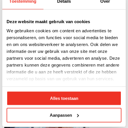
Toestemming
Details
Over
beveiliging van uw eigendommen een waaier aan
beveiligingsopties aan. Of u nu op zoek bent naar
objectbeveiliging voor uw leegstaande loods, behoefte
Deze website maakt gebruik van cookies
heeft aan extra mankracht om uw eigen beveiligingsteam te
We gebruiken cookies om content en advertenties te
ondersteunen of interesse heeft in onze receptiediensten
personaliseren, om functies voor social media te bieden
en hospitality services, wij hebben het in huis. U kunt bij ons
en om ons websiteverkeer te analyseren. Ook delen we
terecht voor onder meer de volgende diensten:
informatie over uw gebruik van onze site met onze
partners voor social media, adverteren en analyse. Deze
Mobiele surveillance
partners kunnen deze gegevens combineren met andere
Collectieve beveiliging
informatie die u aan ze heeft verstrekt of die ze hebben
verzameld op basis van uw gebruik van hun services.
Tijdelijke beveiliging (camera- en alarmsystemen)
Objectbeveiliging / objectbeveiliger
Receptiediensten
Alles toestaan
Aanpassen