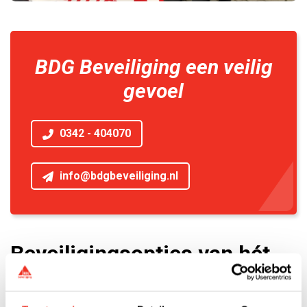
BDG Beveiliging een veilig
gevoel
0342 - 404070
info@bdgbeveiliging.nl
Beveiligingsopties van hét
beveiligingsbedrijf van
Apeldoorn