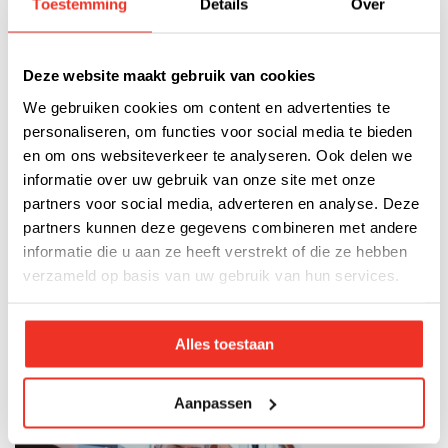
Toestemming
Details
Over
BDG Beveiliging is hét beveiligingsbedrijf van Apeldoorn.
Wij bieden u naast een excellente service een
Deze website maakt gebruik van cookies
verscheidenheid aan beveiligingsopties. Of u nu met spoed
We gebruiken cookies om content en advertenties te
op zoek bent naar een permanente objectbeveiliger, of
personaliseren, om functies voor social media te bieden
tijdelijke beveiliging door middel van een camera- of
en om ons websiteverkeer te analyseren. Ook delen we
alarmsysteem, wij hebben het in huis. Wij bieden onder
informatie over uw gebruik van onze site met onze
andere:
partners voor social media, adverteren en analyse. Deze
partners kunnen deze gegevens combineren met andere
Mobiele surveillance
informatie die u aan ze heeft verstrekt of die ze hebben
verzameld op basis van uw gebruik van hun services.
Collectieve beveiliging
Tijdelijke beveiliging (camera- en alarmsystemen)
Objectbeveiliging / objectbeveiliger
Alles toestaan
Receptiediensten
Aanpassen