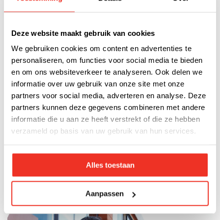
BDG Beveiliging is een beveiligingsbedrijf in Dordrecht met
een ruim aanbod aan beveiligingsopties. Onze
Deze website maakt gebruik van cookies
medewerkers blinken uit in dienstverlening. Zo kunt u bij
We gebruiken cookies om content en advertenties te
ons niet alleen terecht voor objectbeveiliging, maar ook
personaliseren, om functies voor social media te bieden
voor het outsourcen van uw receptie of hospitality services.
en om ons websiteverkeer te analyseren. Ook delen we
Deze medewerkers zijn in eerste instantie gastheer of -
informatie over uw gebruik van onze site met onze
vrouw, maar grijpen zo nodig vakkundig in als beveiliger.
partners voor social media, adverteren en analyse. Deze
Neem voor deze en andere services contact met ons op:
partners kunnen deze gegevens combineren met andere
informatie die u aan ze heeft verstrekt of die ze hebben
verzameld op basis van uw gebruik van hun services.
Mobiele surveillance
Collectieve beveiliging
Tijdelijke beveiliging (camera- en alarmsystemen)
Alles toestaan
Objectbeveiliging / objectbeveiliger
Receptiediensten en hospitality services
Aanpassen